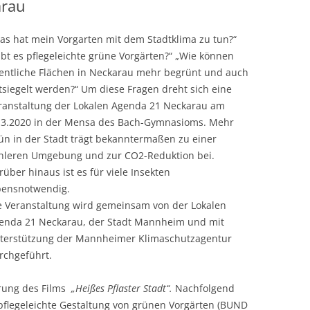
arau
as hat mein Vorgarten mit dem Stadtklima zu tun?“
ibt es pflegeleichte grüne Vorgärten?“ „Wie können
fentliche Flächen in Neckarau mehr begrünt und auch
tsiegelt werden?“ Um diese Fragen dreht sich eine
ranstaltung der Lokalen Agenda 21 Neckarau am
.3.2020 in der Mensa des Bach-Gymnasioms. Mehr
ün in der Stadt trägt bekanntermaßen zu einer
hleren Umgebung und zur CO2-Reduktion bei.
rüber hinaus ist es für viele Insekten
bensnotwendig.
e Veranstaltung wird gemeinsam von der Lokalen
enda 21 Neckarau, der Stadt Mannheim und mit
terstützung der Mannheimer Klimaschutzagentur
rchgeführt.
hrung des Films
„Heißes Pflaster Stadt“.
Nachfolgend
pflegeleichte Gestaltung von grünen Vorgärten (BUND