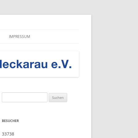
setzung der Charta der europäischen Städte und Gemeinden auf dem Weg zur
IMPRESSUM
DATENSCHUTZERKLÄRUNG
Suche
nach:
BESUCHER
33738