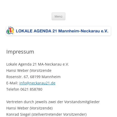
Zum
Inhalt
LOKALE AGENDA 21 MA-Neckarau
springen
Die Lokale Agenda 21 MA-Neckarau setzt sich für eine nachhaltige
Entwicklung im Stadtbezirk ein. Dem liegt die Umsetzung der Charta
e.V.
Menü
der europäischen Städte und Gemeinden auf dem Weg zur
Zukunftsbeständigkeit zugrunde.
Impressum
Lokale Agenda 21 MA-Neckarau e.V.
Hansi Weber (Vorsitzende
Rosenstr. 67, 68199 Mannheim
E-Mail:
info@neckarau21.de
Telefon 0621 858780
Vertreten durch jeweils zwei der Vorstandsmitglieder
Hansi Weber (Vorsitzende)
Konrad Siegel (stellvertretender Vorsitzender)