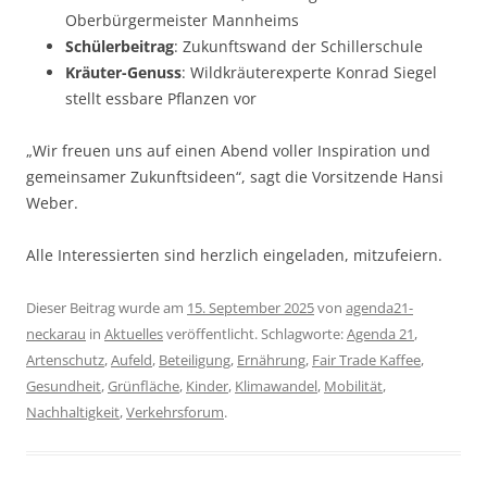
Oberbürgermeister Mannheims
Schülerbeitrag
: Zukunftswand der Schillerschule
Kräuter-Genuss
: Wildkräuterexperte Konrad Siegel
stellt essbare Pflanzen vor
„Wir freuen uns auf einen Abend voller Inspiration und
gemeinsamer Zukunftsideen“, sagt die Vorsitzende Hansi
Weber.
Alle Interessierten sind herzlich eingeladen, mitzufeiern.
Dieser Beitrag wurde am
15. September 2025
von
agenda21-
neckarau
in
Aktuelles
veröffentlicht. Schlagworte:
Agenda 21
,
Artenschutz
,
Aufeld
,
Beteiligung
,
Ernährung
,
Fair Trade Kaffee
,
Gesundheit
,
Grünfläche
,
Kinder
,
Klimawandel
,
Mobilität
,
Nachhaltigkeit
,
Verkehrsforum
.