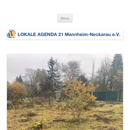
Zum
Inhalt
LOKALE AGENDA 21 MA-Neckarau
springen
Die Lokale Agenda 21 MA-Neckarau setzt sich für eine nachhaltige
Entwicklung im Stadtbezirk ein. Dem liegt die Umsetzung der Charta
e.V.
Menü
der europäischen Städte und Gemeinden auf dem Weg zur
Zukunftsbeständigkeit zugrunde.