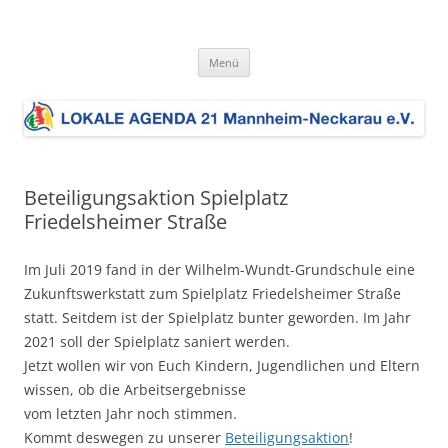
Zum
Inhalt
LOKALE AGENDA 21 MA-Neckarau
springen
Die Lokale Agenda 21 MA-Neckarau setzt sich für eine nachhaltige
Entwicklung im Stadtbezirk ein. Dem liegt die Umsetzung der Charta
e.V.
Menü
der europäischen Städte und Gemeinden auf dem Weg zur
Zukunftsbeständigkeit zugrunde.
Beteiligungsaktion Spielplatz
Friedelsheimer Straße
Im Juli 2019 fand in der Wilhelm-Wundt-Grundschule eine
Zukunftswerkstatt zum Spielplatz Friedelsheimer Straße
statt. Seitdem ist der Spielplatz bunter geworden. Im Jahr
2021 soll der Spielplatz saniert werden.
Jetzt wollen wir von Euch Kindern, Jugendlichen und Eltern
wissen, ob die Arbeitsergebnisse
vom letzten Jahr noch stimmen.
Kommt deswegen zu unserer
Beteiligungsaktion
!