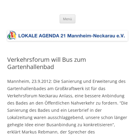
Zum
Inhalt
LOKALE AGENDA 21 MA-Neckarau
springen
Die Lokale Agenda 21 MA-Neckarau setzt sich für eine nachhaltige
Entwicklung im Stadtbezirk ein. Dem liegt die Umsetzung der Charta
e.V.
Menü
der europäischen Städte und Gemeinden auf dem Weg zur
Zukunftsbeständigkeit zugrunde.
Verkehrsforum will Bus zum
Gartenhallenbad
Mannheim, 23.9.2012: Die Sanierung und Erweiterung des
Gartenhallenbades am Großkraftwerk ist für das
Verkehrsforum Neckarau Anlass, eine bessere Anbindung
des Bades an den Öffentlichen Nahverkehr zu fordern. “Die
Sanierung des Bades und ein Leserbrief in der
Lokalzeitung waren ausschlaggebend, unsere schon länger
gehegte Idee einer Busanbindung zu konkretisieren“,
erklärt Markus Rebmann, der Sprecher des